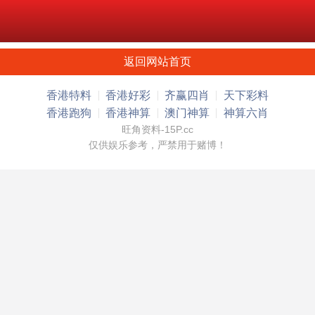
返回网站首页
香港特料
香港好彩
齐赢四肖
天下彩料
香港跑狗
香港神算
澳门神算
神算六肖
旺角资料-15P.cc
仅供娱乐参考，严禁用于赌博！