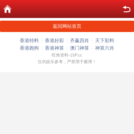
返回网站首页
香港特料
香港好彩
齐赢四肖
天下彩料
香港跑狗
香港神算
澳门神算
神算六肖
旺角资料-15P.cc
仅供娱乐参考，严禁用于赌博！