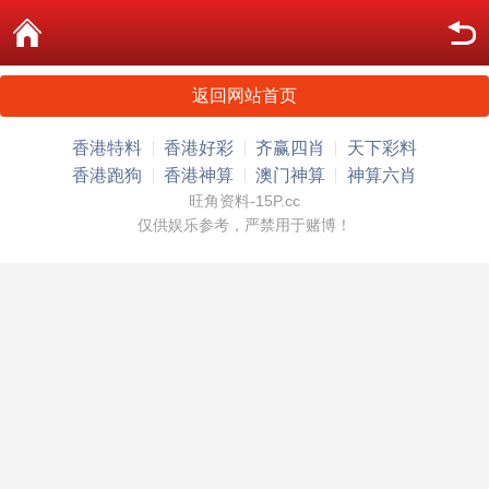
返回网站首页
香港特料
香港好彩
齐赢四肖
天下彩料
香港跑狗
香港神算
澳门神算
神算六肖
旺角资料-15P.cc
仅供娱乐参考，严禁用于赌博！