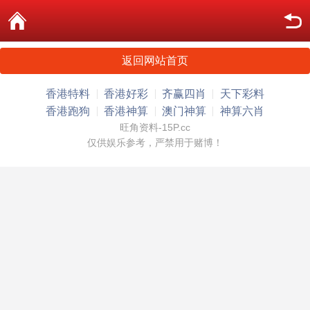
返回网站首页
香港特料
香港好彩
齐赢四肖
天下彩料
香港跑狗
香港神算
澳门神算
神算六肖
旺角资料-15P.cc
仅供娱乐参考，严禁用于赌博！